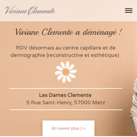
Viviane Clemente
Centre de maquillage permanent et
dermographie réparatrice
Viviane Clemente a déménagé !
RDV désormais au centre capillaire et de
Accueil
dermographie (reconstructive et esthétique) :
Votre dermographe
Prestations
Maquillage permanent
Dermographie réparatrice
Beauté du visage
Les Dames Clemente
5 Rue Saint-Henry, 57000 Metz
Vos questions
Contact
En savoir plus | >